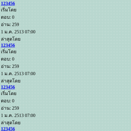
123456
เริ่มโดย
ตอบ: 0
อ่าน: 259
1 ม.ค. 2513 07:00
ล่าสุดโดย
123456
เริ่มโดย
ตอบ: 0
อ่าน: 259
1 ม.ค. 2513 07:00
ล่าสุดโดย
123456
เริ่มโดย
ตอบ: 0
อ่าน: 259
1 ม.ค. 2513 07:00
ล่าสุดโดย
123456