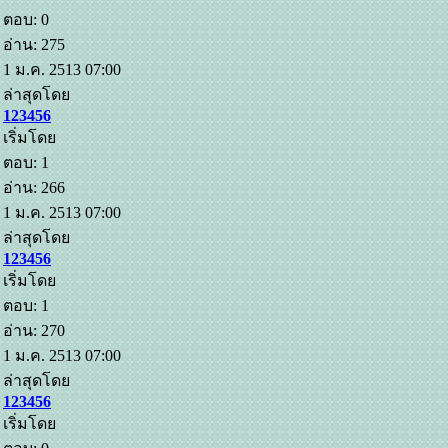
ตอบ: 0
อ่าน: 275
1 ม.ค. 2513 07:00
ล่าสุดโดย
123456
เริ่มโดย
ตอบ: 1
อ่าน: 266
1 ม.ค. 2513 07:00
ล่าสุดโดย
123456
เริ่มโดย
ตอบ: 1
อ่าน: 270
1 ม.ค. 2513 07:00
ล่าสุดโดย
123456
เริ่มโดย