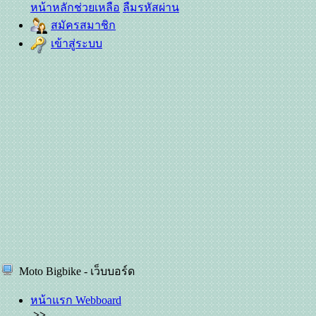
หน้าหลักช่วยเหลือ
ลืมรหัสผ่าน
สมัครสมาชิก
เข้าสู่ระบบ
Moto Bigbike - เว็บบอร์ด
หน้าแรก Webboard
>>