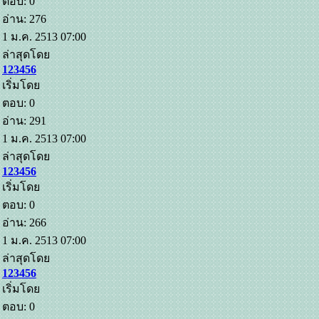
ตอบ: 0
อ่าน: 276
1 ม.ค. 2513 07:00
ล่าสุดโดย
123456
เริ่มโดย
ตอบ: 0
อ่าน: 291
1 ม.ค. 2513 07:00
ล่าสุดโดย
123456
เริ่มโดย
ตอบ: 0
อ่าน: 266
1 ม.ค. 2513 07:00
ล่าสุดโดย
123456
เริ่มโดย
ตอบ: 0