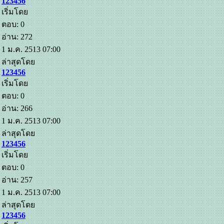
123456
เริ่มโดย
ตอบ: 0
อ่าน: 272
1 ม.ค. 2513 07:00
ล่าสุดโดย
123456
เริ่มโดย
ตอบ: 0
อ่าน: 266
1 ม.ค. 2513 07:00
ล่าสุดโดย
123456
เริ่มโดย
ตอบ: 0
อ่าน: 257
1 ม.ค. 2513 07:00
ล่าสุดโดย
123456