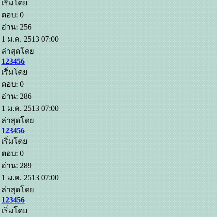
เริ่มโดย
ตอบ: 0
อ่าน: 256
1 ม.ค. 2513 07:00
ล่าสุดโดย
123456
เริ่มโดย
ตอบ: 0
อ่าน: 286
1 ม.ค. 2513 07:00
ล่าสุดโดย
123456
เริ่มโดย
ตอบ: 0
อ่าน: 289
1 ม.ค. 2513 07:00
ล่าสุดโดย
123456
เริ่มโดย