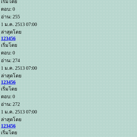
เริ่มโดย
ตอบ: 0
อ่าน: 255
1 ม.ค. 2513 07:00
ล่าสุดโดย
123456
เริ่มโดย
ตอบ: 0
อ่าน: 274
1 ม.ค. 2513 07:00
ล่าสุดโดย
123456
เริ่มโดย
ตอบ: 0
อ่าน: 272
1 ม.ค. 2513 07:00
ล่าสุดโดย
123456
เริ่มโดย