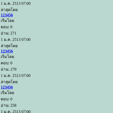
1 ม.ค. 2513 07:00
ล่าสุดโดย
123456
เริ่มโดย
ตอบ: 0
อ่าน: 271
1 ม.ค. 2513 07:00
ล่าสุดโดย
123456
เริ่มโดย
ตอบ: 0
อ่าน: 279
1 ม.ค. 2513 07:00
ล่าสุดโดย
123456
เริ่มโดย
ตอบ: 0
อ่าน: 258
1 ม.ค. 2513 07:00