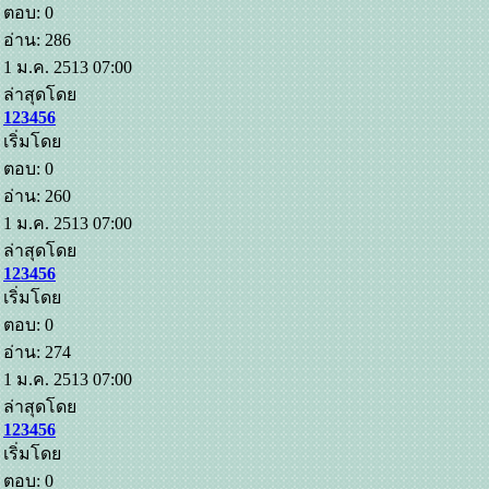
ตอบ: 0
อ่าน: 286
1 ม.ค. 2513 07:00
ล่าสุดโดย
123456
เริ่มโดย
ตอบ: 0
อ่าน: 260
1 ม.ค. 2513 07:00
ล่าสุดโดย
123456
เริ่มโดย
ตอบ: 0
อ่าน: 274
1 ม.ค. 2513 07:00
ล่าสุดโดย
123456
เริ่มโดย
ตอบ: 0