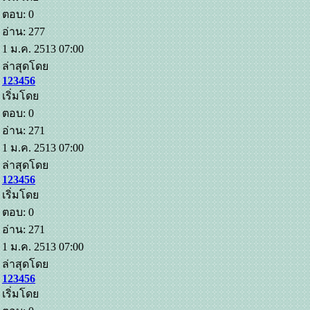
ตอบ: 0
อ่าน: 277
1 ม.ค. 2513 07:00
ล่าสุดโดย
123456
เริ่มโดย
ตอบ: 0
อ่าน: 271
1 ม.ค. 2513 07:00
ล่าสุดโดย
123456
เริ่มโดย
ตอบ: 0
อ่าน: 271
1 ม.ค. 2513 07:00
ล่าสุดโดย
123456
เริ่มโดย