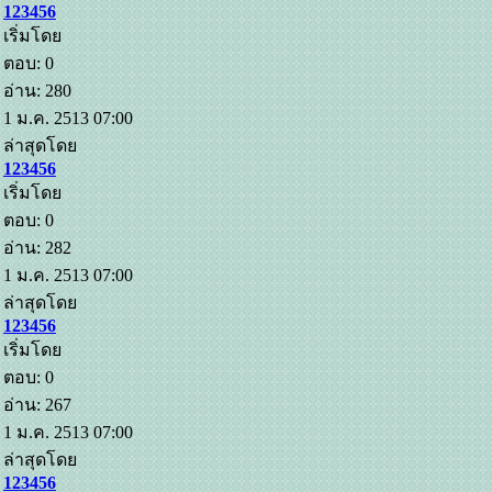
123456
เริ่มโดย
ตอบ: 0
อ่าน: 280
1 ม.ค. 2513 07:00
ล่าสุดโดย
123456
เริ่มโดย
ตอบ: 0
อ่าน: 282
1 ม.ค. 2513 07:00
ล่าสุดโดย
123456
เริ่มโดย
ตอบ: 0
อ่าน: 267
1 ม.ค. 2513 07:00
ล่าสุดโดย
123456