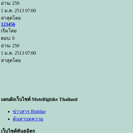
อ่าน: 259
1 ม.ค. 2513 07:00
ล่าสุดโดย
123456
เริ่มโดย
ตอบ: 0
อ่าน: 250
1 ม.ค. 2513 07:00
ล่าสุดโดย
แผนผังเว็บไซต์ MotoBigbike Thailand
ข่าวสาร Bigbike
ค้นหาบทความ
เว็บไซต์พันธมิตร