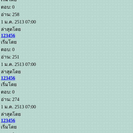
ตอบ: 0
อ่าน: 258
1 ม.ค. 2513 07:00
ล่าสุดโดย
123456
เริ่มโดย
ตอบ: 0
อ่าน: 251
1 ม.ค. 2513 07:00
ล่าสุดโดย
123456
เริ่มโดย
ตอบ: 0
อ่าน: 274
1 ม.ค. 2513 07:00
ล่าสุดโดย
123456
เริ่มโดย