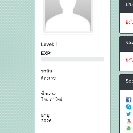
ประ
ยัง
รถม
Level: 1
EXP:
0%
ยัง
ชานัน
สิทธเวช
Soc
ชื่อเล่น:
โอม ท่าโพธ์
อายุ:
2026