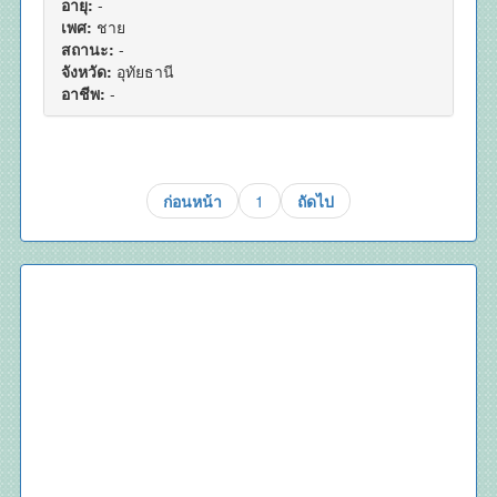
อายุ:
-
เพศ:
ชาย
สถานะ:
-
จังหวัด:
อุทัยธานี
อาชีพ:
-
ก่อนหน้า
1
ถัดไป