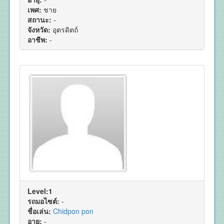
เพศ:
ชาย
สถานะ:
-
จังหวัด:
อุตรดิตถ์
อาชีพ:
-
Level:1
รถมอไซต์:
-
ชื่อเล่น:
Chidpon pon
อายุ:
-