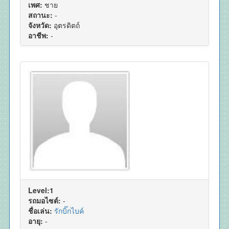
เพศ:
ชาย
สถานะ:
-
จังหวัด:
อุตรดิตถ์
อาชีพ:
-
Level:1
รถมอไซต์:
-
ชื่อเล่น:
รักบิ๊กไบค์
อายุ:
-