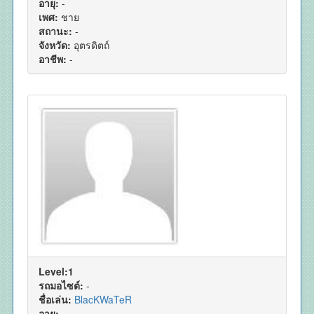
อายุ:
-
เพศ:
ชาย
สถานะ:
-
จังหวัด:
อุตรดิตถ์
อาชีพ:
-
Level:1
รถมอไซต์:
-
ชื่อเล่น:
BlacKWaTeR
อายุ:
-