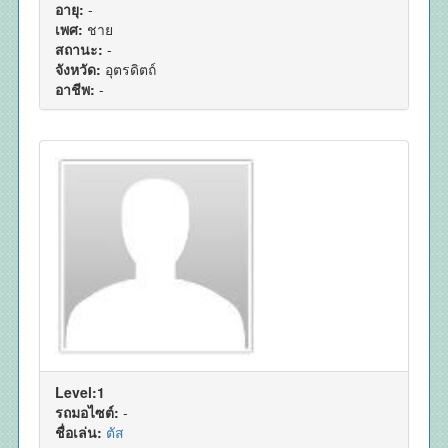
อายุ:
-
เพศ:
ชาย
สถานะ:
-
จังหวัด:
อุตรดิตถ์
อาชีพ:
-
Level:1
รถมอไซต์:
-
ชื่อเล่น:
ตัส