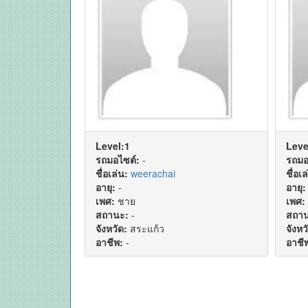
Level:1
Leve
รถมอไซต์:
-
รถมอ
ชื่อเล่น:
weerachai
ชื่อเล
อายุ:
-
อายุ:
เพศ:
ชาย
เพศ:
สถานะ:
-
สถาน
จังหวัด:
สระแก้ว
จังหว
อาชีพ:
-
อาชี