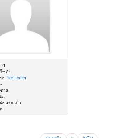
l:1
ไซต์:
-
่น:
TaeLusifer
-
ชาย
ะ:
-
ัด:
สระแก้ว
พ:
-