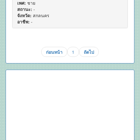
เพศ:
ชาย
สถานะ:
-
จังหวัด:
สกลนคร
อาชีพ:
-
ก่อนหน้า
1
ถัดไป