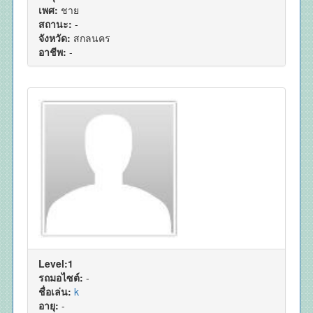
เพศ:
ชาย
สถานะ:
-
จังหวัด:
สกลนคร
อาชีพ:
-
Level:1
รถมอไซต์:
-
ชื่อเล่น:
k
อายุ:
-