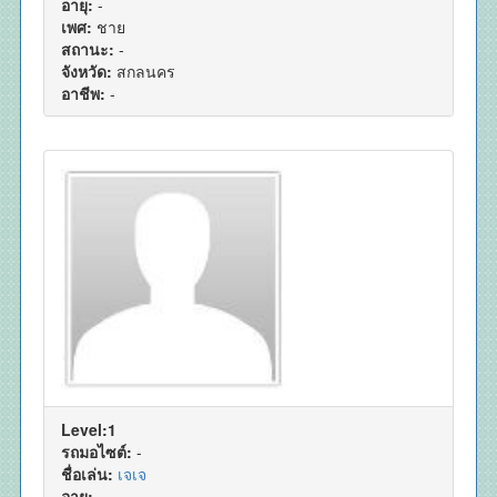
อายุ:
-
เพศ:
ชาย
สถานะ:
-
จังหวัด:
สกลนคร
อาชีพ:
-
Level:1
รถมอไซต์:
-
ชื่อเล่น:
เจเจ
อายุ:
-