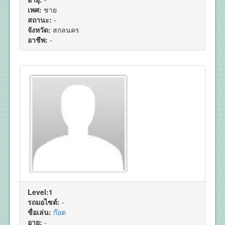
เพศ:
ชาย
สถานะ:
-
จังหวัด:
สกลนคร
อาชีพ:
-
Level:1
รถมอไซต์:
-
ชื่อเล่น:
ก๊อต
อายุ:
-