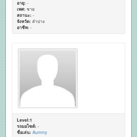
อายุ:
-
เพศ:
ชาย
สถานะ:
-
จังหวัด:
ลำปาง
อาชีพ:
-
Level:1
รถมอไซต์:
-
ชื่อเล่น:
Aummy