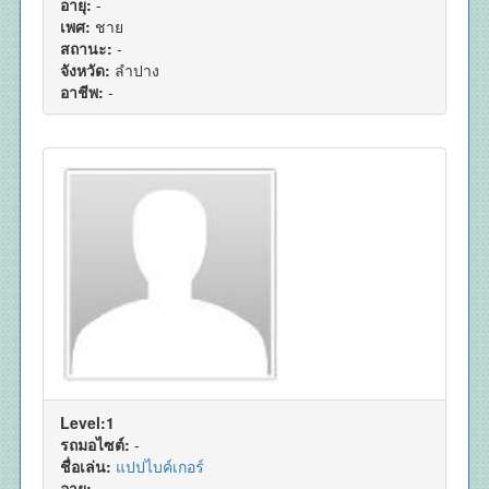
อายุ:
-
เพศ:
ชาย
สถานะ:
-
จังหวัด:
ลำปาง
อาชีพ:
-
Level:1
รถมอไซต์:
-
ชื่อเล่น:
แปปไบค์เกอร์
อายุ:
-