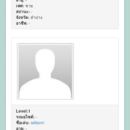
เพศ:
ชาย
สถานะ:
-
จังหวัด:
ลำปาง
อาชีพ:
-
Level:1
รถมอไซต์:
-
ชื่อเล่น:
adisorn
อายุ:
-