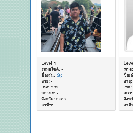
Level:1
Leve
รถมอไซต์:
-
รถมอ
ชื่อเล่น:
ณัฐ
ชื่อเล
อายุ:
-
อายุ:
เพศ:
ชาย
เพศ:
สถานะ:
-
สถาน
จังหวัด:
ยะลา
จังหว
อาชีพ:
-
อาชี