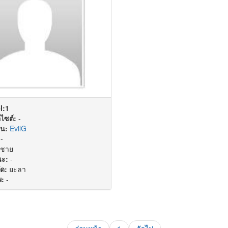
l:1
ไซต์:
-
่น:
EvilG
-
ชาย
ะ:
-
ัด:
ยะลา
พ:
-