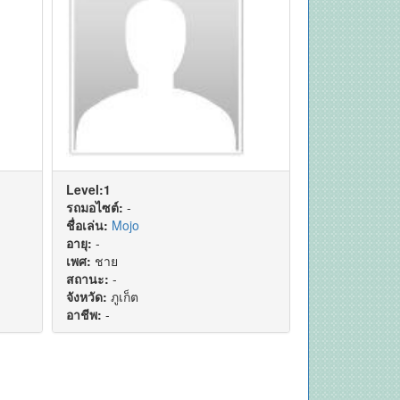
Level:1
รถมอไซต์:
-
ชื่อเล่น:
Mojo
อายุ:
-
เพศ:
ชาย
สถานะ:
-
จังหวัด:
ภูเก็ต
อาชีพ:
-