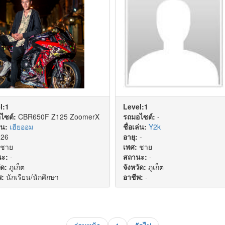
l:1
Level:1
ไซต์:
CBR650F Z125 ZoomerX
รถมอไซต์:
-
่น:
เฮียออม
ชื่อเล่น:
Y2k
26
อายุ:
-
ชาย
เพศ:
ชาย
ะ:
-
สถานะ:
-
ัด:
ภูเก็ต
จังหวัด:
ภูเก็ต
พ:
นักเรียน/นักศึกษา
อาชีพ:
-