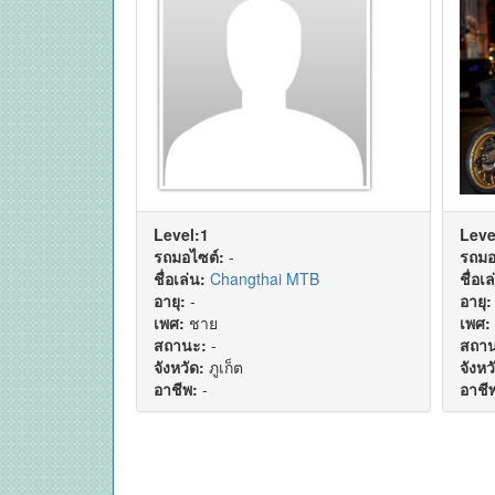
Level:1
Leve
รถมอไซต์:
-
รถมอ
ชื่อเล่น:
Changthai MTB
ชื่อเล
อายุ:
-
อายุ:
เพศ:
ชาย
เพศ:
สถานะ:
-
สถาน
จังหวัด:
ภูเก็ต
จังหว
อาชีพ:
-
อาชี