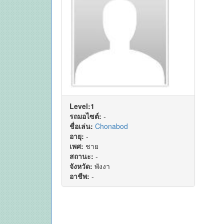
Level:1
รถมอไซต์:
-
ชื่อเล่น:
Chonabod
อายุ:
-
เพศ:
ชาย
สถานะ:
-
จังหวัด:
พังงา
อาชีพ:
-