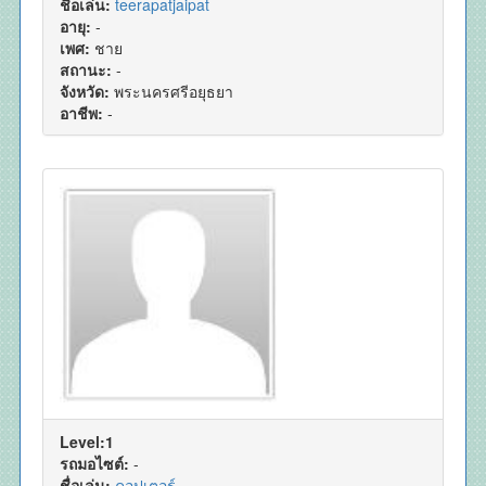
ชื่อเล่น:
teerapatjaipat
อายุ:
-
เพศ:
ชาย
สถานะ:
-
จังหวัด:
พระนครศรีอยุธยา
อาชีพ:
-
Level:1
รถมอไซต์:
-
ชื่อเล่น:
คอปเตอร์