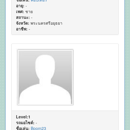
อายุ:
-
เพศ:
ชาย
สถานะ:
-
จังหวัด:
พระนครศรีอยุธยา
อาชีพ:
-
Level:1
รถมอไซต์:
-
ชื่อเล่น:
Boom23