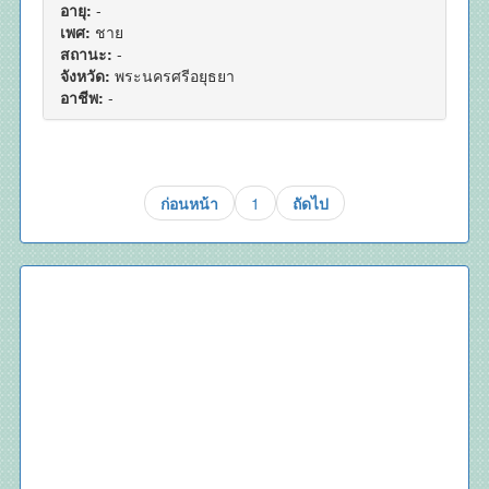
อายุ:
-
เพศ:
ชาย
สถานะ:
-
จังหวัด:
พระนครศรีอยุธยา
อาชีพ:
-
ก่อนหน้า
1
ถัดไป