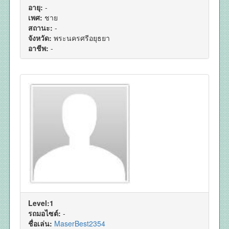
อายุ:
-
เพศ:
ชาย
สถานะ:
-
จังหวัด:
พระนครศรีอยุธยา
อาชีพ:
-
Level:1
รถมอไซต์:
-
ชื่อเล่น:
MaserBest2354