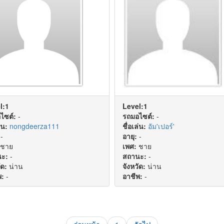
l:1
Level:1
ไซต์:
-
รถมอไซต์:
-
่น:
nongdeerza111
ชื่อเล่น:
อัม'เปอร์'
-
อายุ:
-
ชาย
เพศ:
ชาย
ะ:
-
สถานะ:
-
ัด:
น่าน
จังหวัด:
น่าน
พ:
-
อาชีพ:
-